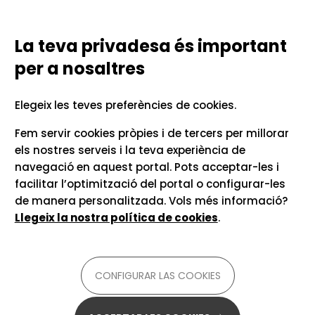
Vés al contingut
Configurar las cookies
TECNOLOGIES LINGÜÍSTIQUES
PER A LA COMUNICACIÓ UNIVERSITÀRIA
La teva privadesa és important
per a nosaltres
Inici
Recursos i consells
Apps i eines per a
Elegeix les teves preferències de cookies.
l'occità
Fem servir cookies pròpies i de tercers per millorar
els nostres serveis i la teva experiència de
navegació en aquest portal. Pots acceptar-les i
Per a
occità
facilitar l’optimització del portal o configurar-les
de manera personalitzada. Vols més informació?
Fes servir els traductors automàtics
Llegeix la nostra política de cookies
.
per entendre o produir un text en
occità
CONFIGURAR LAS COOKIES
Si el que vols és un traductor de codi obert que