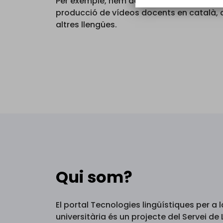
Per exemple, hem destacat recursos i con
producció de vídeos docents en català, 
altres llengües.
Qui som?
El portal Tecnologies lingüístiques per a
universitària és un projecte del Servei de