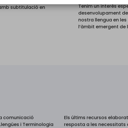
sells sobre la
Tenim un interès espe
amb subtitulació en
desenvolupament de r
nostra llengua en les
l’àmbit emergent de 
 la comunicació
Els últims recursos elabora
 Llengües i Terminologia
resposta a les necessitats 