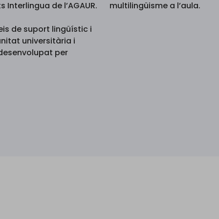
s Interlingua de l’AGAUR.
multilingüisme a l’aula.
eis de suport lingüístic i
itat universitària i
 desenvolupat per