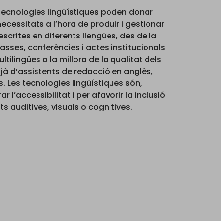
es tecnologies lingüístiques poden donar
ecessitats a l’hora de produir i gestionar
escrites en diferents llengües, des de la
asses, conferències i actes institucionals
tilingües o la millora de la qualitat dels
tjà d’assistents de redacció en anglès,
. Les tecnologies lingüístiques són,
ar l’accessibilitat i per afavorir la inclusió
s auditives, visuals o cognitives.