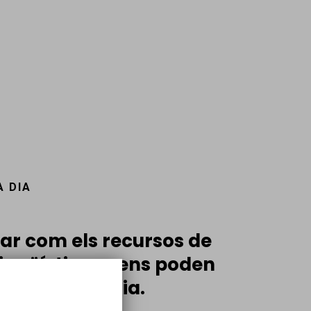
A DIA
ar com els recursos de
lingüístiques ens poden
nostre dia a dia.