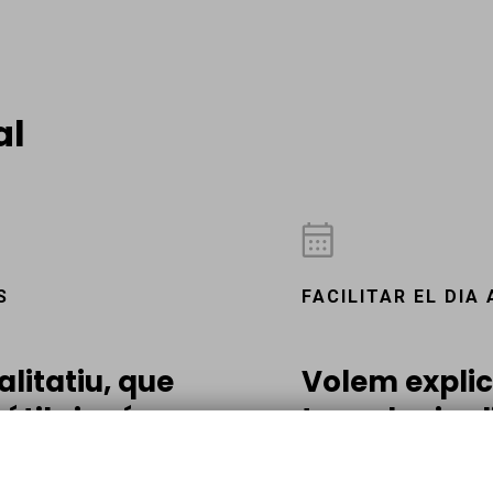
al
S
FACILITAR EL DIA 
alitatiu, que
Volem explic
útils i més
tecnologies 
ajudar en el 