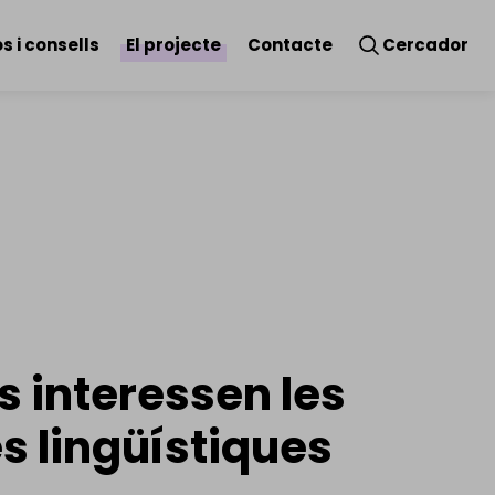
principal
s i consells
El projecte
Contacte
Cercador
s interessen les
s lingüístiques