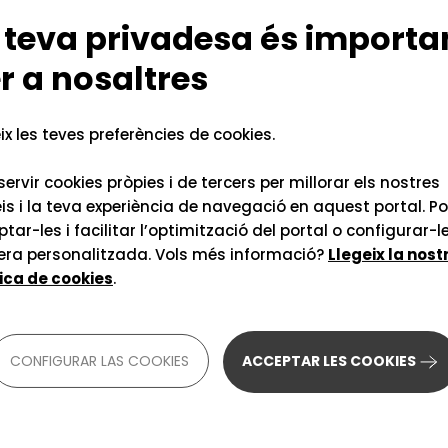
, tot i que també
Per això hem fet píndo
 teva privadesa és importa
ls mòduls de pagament
triat recursos que fun
comunicació de la UPC
r a nosaltres
ix les teves preferències de cookies.
ervir cookies pròpies i de tercers per millorar els nostres
is i la teva experiència de navegació en aquest portal. P
ESTAR ACTUALIT
tar-les i facilitar l’optimització del portal o configurar-l
ra personalitzada. Vols més informació?
Llegeix la nost
tica de cookies
.
r els
Volem facilit
üística de la
disponibles a
actualitzada
CONFIGURAR LAS COOKIES
ACCEPTAR LES COOKIES
camp en què
ròpia o el compromís
novetats.
 docència anunciada.