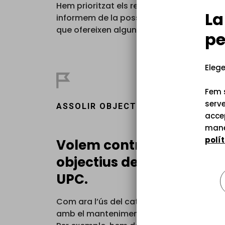
Hem prioritzat els recursos d’accés lliure
La
informem de la possibilitat d’accedir a
que ofereixen alguns dels recursos.
pe
Elege
Fem s
serve
ASSOLIR OBJECTIUS
accep
mane
polí
Volem contribuir a assoli
objectius de política ling
UPC.
Com ara l’ús del català com a llengua p
amb el manteniment de la llengua de la