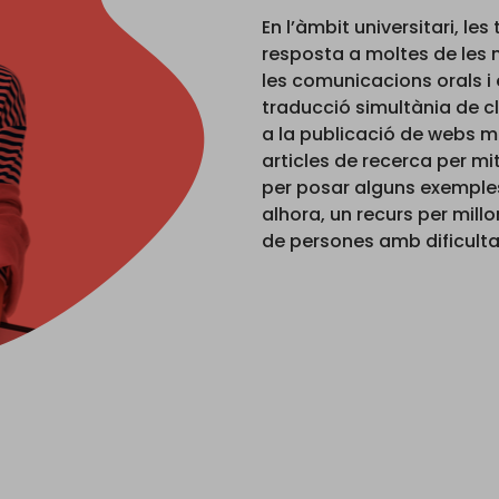
En l’àmbit universitari, l
resposta a moltes de les n
les comunicacions orals i 
traducció simultània de cl
a la publicació de webs mul
articles de recerca per mi
per posar alguns exemples
alhora, un recurs per millor
de persones amb dificultat