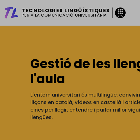
Vés al contingut
TECNOLOGIES LINGÜÍSTIQUES
PER A LA COMUNICACIÓ UNIVERSITÀRIA
Gestió de les lle
l'aula
L'entorn universitari és multilingüe: conviv
lliçons en català, vídeos en castellà i arti
eines per llegir, entendre i parlar millor sig
llengües.