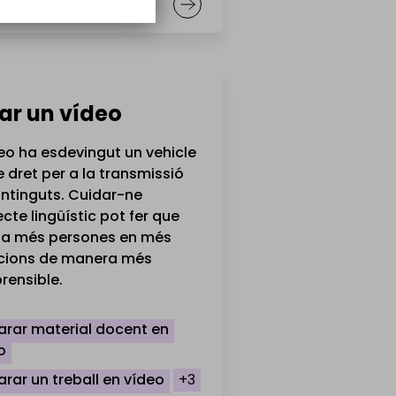
ar un vídeo
deo ha esdevingut un vehicle
e dret per a la transmissió
ntinguts. Cuidar-ne
ecte lingüístic pot fer que
i a més persones en més
cions de manera més
rensible.
arar material docent en
o
arar un treball en vídeo
+3