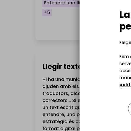
Entendre una lliçó en català
La
+5
pe
Elege
Fem s
serve
Llegir textos impresos
accep
mane
Hi ha una munió d'eines que ens
polí
ajuden amb els textos digitals:
traductors, diccionaris,
correctors... Si ens enfrontem a
un text escrit que no podem
entendre, una possible
estratègia és convertir-lo a un
format digital per poder-lo fer