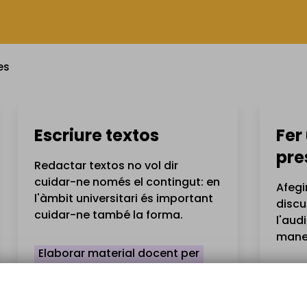
es
Escriure textos
Fer
pre
Redactar textos no vol dir
cuidar-ne només el contingut: en
Afegi
l'àmbit universitari és important
discu
cuidar-ne també la forma.
l'aud
maner
Elaborar material docent per
escrit
Impa
Preparar un treball escrit
+5
Prep