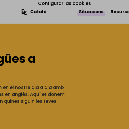
Configurar las cookies
Navegació 
Situacions
Recurso
ngües a
im en el nostre dia a dia amb
cles en anglès. Aquí et donem
uin quines siguin les teves