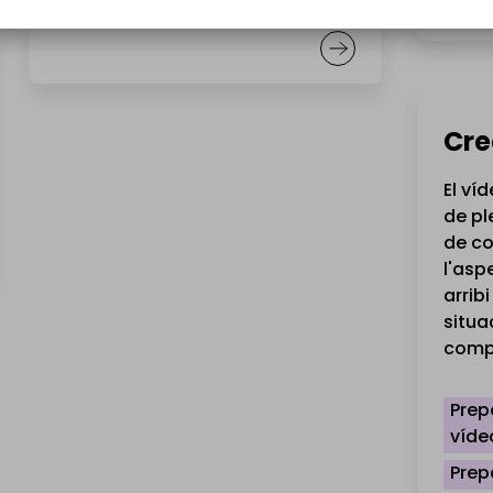
Cre
El ví
de pl
de co
l'asp
arrib
situa
comp
Prep
víde
Prep