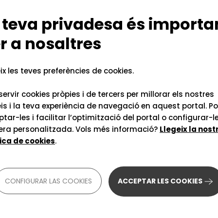
+3
 teva privadesa és importa
r a nosaltres
ix les teves preferències de cookies.
Seguir un vídeo
ervir cookies pròpies i de tercers per millorar els nostres
Lleg
Rebem informació audiovisual
is i la teva experiència de navegació en aquest portal. P
contínuament. Fins i tot si és en
tar-les i facilitar l’optimització del portal o configurar-l
Com a
alguna llengua que no domines,
ra personalitzada. Vols més informació?
Llegeix la nost
hauri
t'ajudem a enfrontar-t'hi amb
tica de cookies
.
una f
èxit.
Ente
Entendre material docent en
CONFIGURAR LAS COOKIES
ACCEPTAR LES COOKIES
Corre
vídeo
Entendre vídeos en línia
+3