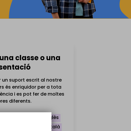
 una classe o una
sentació
r un suport escrit al nostre
rs és enriquidor per a tota
iència i es pot fer de moltes
es diferents.
rtir una classe en anglès
arar una classe en català