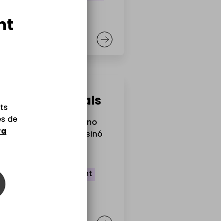
nt
ir textos digitals
ots
es de
 lectors, les lectures no
ra
en de ser una barrera sinó
ont de coneixement.
ndre el material docent
gir un treball
+4