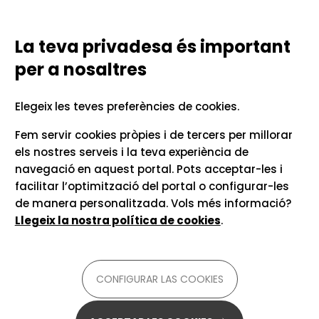
Vés al contingut
Configurar las cookies
TECNOLOGIES LINGÜÍSTIQUES
PER A LA COMUNICACIÓ UNIVERSITÀRIA
La teva privadesa és important
per a nosaltres
Inici
Recursos i consells
Transcripció en directe
Elegeix les teves preferències de cookies.
amb Google Meet
Fem servir cookies pròpies i de tercers per millorar
els nostres serveis i la teva experiència de
navegació en aquest portal. Pots acceptar-les i
Per a
català, castellà, anglès i altres
facilitar l’optimització del portal o configurar-les
llengües
de manera personalitzada. Vols més informació?
Llegeix la nostra política de cookies
.
Menys de 5 minuts
Si participes en reunions multilingües o bé no
CONFIGURAR LAS COOKIES
pots sentir-ne l'àudio, pots afegir subtítols a les
reunions de Google Meet.