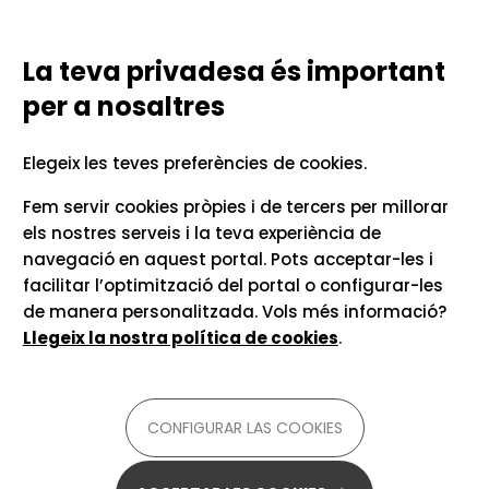
Vés al contingut
Configurar las cookies
TECNOLOGIES LINGÜÍSTIQUES
PER A LA COMUNICACIÓ UNIVERSITÀRIA
La teva privadesa és important
per a nosaltres
Inici
Recursos i consells
Elegeix les teves preferències de cookies.
Lorca Editor
Fem servir cookies pròpies i de tercers per millorar
els nostres serveis i la teva experiència de
navegació en aquest portal. Pots acceptar-les i
Assistent d'escriptura Lorca Editor
facilitar l’optimització del portal o configurar-les
de manera personalitzada. Vols més informació?
Per a
castellà
Disponible
en línia
Llegeix la nostra política de cookies
.
Cal registre o alta d'usuari
té versió gratuïta
De
text
a
text
CONFIGURAR LAS COOKIES
Menys d'1 hora
Lorca Editor és una aplicació en línia que té com