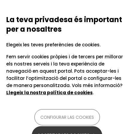
Vés al contingut
Configurar las cookies
TECNOLOGIES LINGÜÍSTIQUES
PER A LA COMUNICACIÓ UNIVERSITÀRIA
La teva privadesa és important
per a nosaltres
Inici
Recursos i consells
Elegeix les teves preferències de cookies.
Lorca Editor
Fem servir cookies pròpies i de tercers per millorar
els nostres serveis i la teva experiència de
navegació en aquest portal. Pots acceptar-les i
Assistent d'escriptura Lorca Editor
facilitar l’optimització del portal o configurar-les
de manera personalitzada. Vols més informació?
Per a
castellà
Disponible
en línia
Llegeix la nostra política de cookies
.
Cal registre o alta d'usuari
té versió gratuïta
De
text
a
text
CONFIGURAR LAS COOKIES
Menys d'1 hora
Lorca Editor és una aplicació en línia que té com