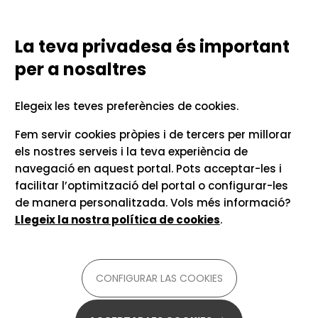
Vés al contingut
Configurar las cookies
TECNOLOGIES LINGÜÍSTIQUES
PER A LA COMUNICACIÓ UNIVERSITÀRIA
La teva privadesa és important
per a nosaltres
Inici
Recursos i consells
Com afegir extensions
Elegeix les teves preferències de cookies.
al navegador
Fem servir cookies pròpies i de tercers per millorar
els nostres serveis i la teva experiència de
navegació en aquest portal. Pots acceptar-les i
facilitar l’optimització del portal o configurar-les
de manera personalitzada. Vols més informació?
Llegeix la nostra política de cookies
.
CONFIGURAR LAS COOKIES
Per a
català, occità, castellà, anglès i