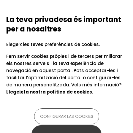
Vés al contingut
Configurar las cookies
TECNOLOGIES LINGÜÍSTIQUES
PER A LA COMUNICACIÓ UNIVERSITÀRIA
La teva privadesa és important
per a nosaltres
Inici
Recursos i consells
Elegeix les teves preferències de cookies.
Google Lens
Fem servir cookies pròpies i de tercers per millorar
els nostres serveis i la teva experiència de
navegació en aquest portal. Pots acceptar-les i
Google Lens en línia
facilitar l’optimització del portal o configurar-les
de manera personalitzada. Vols més informació?
Per a
català, castellà, anglès i altres
Llegeix la nostra política de cookies
.
llengües
Disponible
app mòbil, en línia i extensió del
CONFIGURAR LAS COOKIES
navegador
Té versió gratuïta