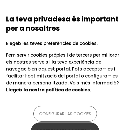
Vés al contingut
Configurar las cookies
TECNOLOGIES LINGÜÍSTIQUES
PER A LA COMUNICACIÓ UNIVERSITÀRIA
La teva privadesa és important
per a nosaltres
Inici
Recursos i consells
Comparació de
Elegeix les teves preferències de cookies.
transcriptors
Fem servir cookies pròpies i de tercers per millorar
els nostres serveis i la teva experiència de
navegació en aquest portal. Pots acceptar-les i
Per a
català, castellà, anglès i altres
facilitar l’optimització del portal o configurar-les
llengües
de manera personalitzada. Vols més informació?
Llegeix la nostra política de cookies
.
Menys d'1 hora
Hi ha moltíssims transcriptors i sovint
CONFIGURAR LAS COOKIES
s'assemblen molt. Com podem saber quin hem
d'escollir en cada moment? Quina diferència hi
ha entre l'eina de
Softcatalà
i la de dictat del