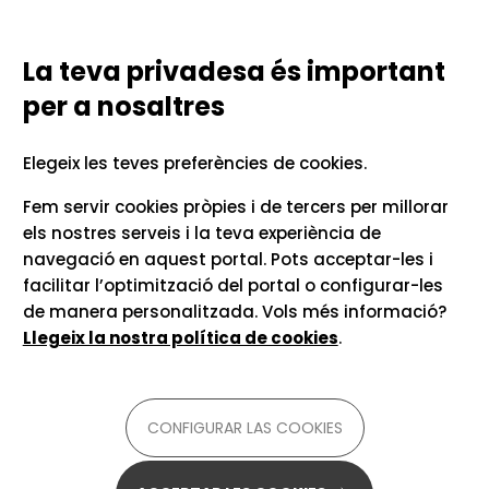
Vés al contingut
Configurar las cookies
TECNOLOGIES LINGÜÍSTIQUES
PER A LA COMUNICACIÓ UNIVERSITÀRIA
La teva privadesa és important
per a nosaltres
Inici
Situacions
GESTIÓ DE LES LLENGÜES A L'AULA
Elegeix les teves preferències de cookies.
Llegir textos impresos
Fem servir cookies pròpies i de tercers per millorar
els nostres serveis i la teva experiència de
navegació en aquest portal. Pots acceptar-les i
Si tens un dispositiu mòbil a la butxaca, tens una
facilitar l’optimització del portal o configurar-les
càmera fotogràfica. I, si tens una càmera fotogràfica,
de manera personalitzada. Vols més informació?
se t'obren moltes portes per poder
entendre textos
Llegeix la nostra política de cookies
.
escrits en idiomes que no coneixes
, sigui quin en sigui
l'alfabet. Des de les parades del metro de Kioto fins als
plats d'un restaurant de Buenos Aires, aquí t'expliquem
que ja portes a sobre el que necessites per poder
CONFIGURAR LAS COOKIES
entendre tots els textos que et trobis.