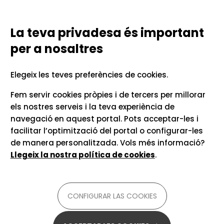
Vés al contingut
Configurar las cookies
TECNOLOGIES LINGÜÍSTIQUES
PER A LA COMUNICACIÓ UNIVERSITÀRIA
La teva privadesa és important
per a nosaltres
Aquí trobaràs com
entendre vídeos en línia
Elegeix les teves preferències de cookies.
Fem servir cookies pròpies i de tercers per millorar
els nostres serveis i la teva experiència de
navegació en aquest portal. Pots acceptar-les i
facilitar l’optimització del portal o configurar-les
Què necessites fer?
de manera personalitzada. Vols més informació?
Llegeix la nostra política de cookies
.
CONFIGURAR LAS COOKIES
ET RECOMANEM
SEGUIR UNA CLASSE O CONFERÈNCIA